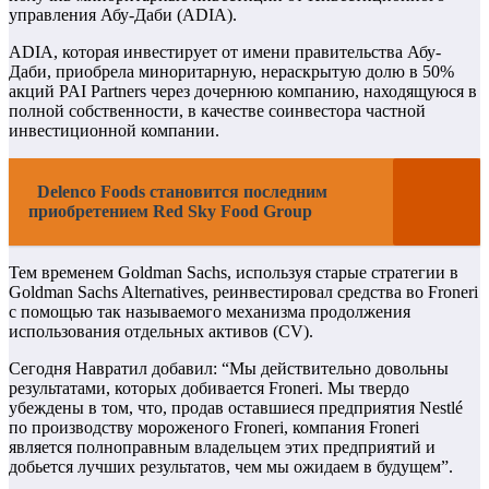
управления Абу-Даби (ADIA).
ADIA, которая инвестирует от имени правительства Абу-
Даби, приобрела миноритарную, нераскрытую долю в 50%
акций PAI Partners через дочернюю компанию, находящуюся в
полной собственности, в качестве соинвестора частной
инвестиционной компании.
Delenco Foods становится последним
приобретением Red Sky Food Group
Тем временем Goldman Sachs, используя старые стратегии в
Goldman Sachs Alternatives, реинвестировал средства во Froneri
с помощью так называемого механизма продолжения
использования отдельных активов (CV).
Сегодня Навратил добавил: “Мы действительно довольны
результатами, которых добивается Froneri. Мы твердо
убеждены в том, что, продав оставшиеся предприятия Nestlé
по производству мороженого Froneri, компания Froneri
является полноправным владельцем этих предприятий и
добьется лучших результатов, чем мы ожидаем в будущем”.