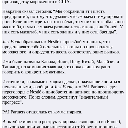
производству мороженого в США.
Навратил сказал сегодня: “Мы сохранили эти шесть
предприятий, потому что думали, что сможем стимулировать
рост. Если посмотреть на это сейчас, то у них нет глобального
масштаба, и мы не можем развивать это так же, как Froneri. У
них есть масштаб, у них есть знания и у них есть бренды”.
Just Food
обратилась к Nestlé с просьбой уточнить, что
представляют собой остальные активы по производству
мороженого, и определить шесть соответствующих рынков.
Ими были названы Канада, Чили, Перу, Китай, Малайзия и
Таиланд, но компания заявила, что пока слишком рано
говорить о конкретных активах.
Источники, знакомые с ходом сделки, пожелавшие остаться
неназванными, сообщили
Just Food
, что PAI Partners ведет
переговоры с Nestlé о приобретении активов по производству
мороженого. По их словам, достигнут “значительный
прогресс”.
PAI Partners отказалась от комментариев.
В октябре инвестор реструктурировал свою долю во Froneri,
получив миноритарные инвестиции от Инвестиционного