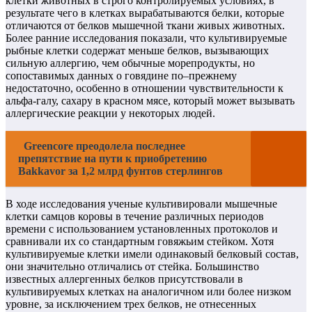
клетки животных в строго контролируемых условиях, в
результате чего в клетках вырабатываются белки, которые
отличаются от белков мышечной ткани живых животных.
Более ранние исследования показали, что культивируемые
рыбные клетки содержат меньше белков, вызывающих
сильную аллергию, чем обычные морепродукты, но
сопоставимых данных о говядине по–прежнему
недостаточно, особенно в отношении чувствительности к
альфа-галу, сахару в красном мясе, который может вызывать
аллергические реакции у некоторых людей.
Greencore преодолела последнее
препятствие на пути к приобретению
Bakkavor за 1,2 млрд фунтов стерлингов
В ходе исследования ученые культивировали мышечные
клетки самцов коровы в течение различных периодов
времени с использованием установленных протоколов и
сравнивали их со стандартным говяжьим стейком. Хотя
культивируемые клетки имели одинаковый белковый состав,
они значительно отличались от стейка. Большинство
известных аллергенных белков присутствовали в
культивируемых клетках на аналогичном или более низком
уровне, за исключением трех белков, не отнесенных