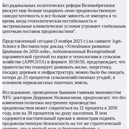
Без радикальных политических реформ Великобритания
рискует еще больше подорвать свою продовольственную
самодостаточность и все больше зависеть от импорта в то
время, когда геополитическая нестабильность и
экстремальные климатические условия угрожают глобальным
цепочкам поставок продовольствия”.
Представленный сегодня (3 ноября 2025 г.) на саммите Agri-
Science в Вестминстере доклад «
Устойчивое развитие
Британии до 2050 года», подготовленный
Всепартийной
парламентской группой по науке и технологиям в сельском
хозяйстве (APPGSTA) в формате 30:50:50, предупреждает, что
правительство планирует развивать жилье, энергетику,
посадку деревьев и инфраструктуру. можно было бы ожидать
потери до 25 процентов сельскохозяйственных угодий, в
основном первоклассных пахотных земель.
Исследование, проведенное бывшим главным экономистом
NFU доктором Дерриком Уилкинсоном, предполагает, что без
изменения политики внутреннее производство
продовольствия может сократиться на 32 процента к 2050
году, или на 39 процентов на душу населения. В нем
содержится настоятельный призыв к министрам поднять
продовольственную безопасность на тот же стратегический
уровень, что и чистый ноль и биоразнообразие, с