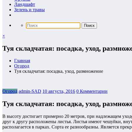
Ландшафт
Зелень и травы
×
Туя складчатая: посадка, уход, размнож
Главная
Огород
Туя складчатая: посадка, уход, размножение
Огород
admin-SAD
10 августа, 2016
0 Комментарии
Туя складчатая: посадка, уход, размнож
В высоту достигает примерно 20 метров, при надлежащем уходе
друг к другу расположены листья. Листья имеют чешуйки, вну
располагается в парках. Сорта ее разнообразны. Является пре