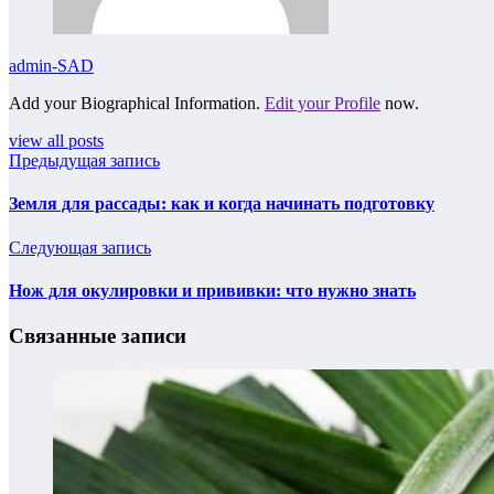
admin-SAD
Add your Biographical Information.
Edit your Profile
now.
view all posts
Предыдущая запись
Земля для рассады: как и когда начинать подготовку
Следующая запись
Нож для окулировки и прививки: что нужно знать
Связанные записи