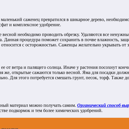
бы маленький саженец превратился в шикарное дерево, необходи
фат и комплексное удобрение.
е весной необходимо проводить обрезку. Удаляются все ненужны
а. Данная процедура поможет сохранить в почве влажность, защ
относится с осторожностью. Саженцы желательно укрывать от з
 ее от ветра и палящего солнца. Иначе у растения посохнут кон
ия же, открытые сажаются только весной. Яма для посадки должн
ьно. Для этого потребуется смешать грунт, песок, торф. Также 
чный материал можно получать самим.
Органический способ вы
стве подкормок и тем более химических удобрений.