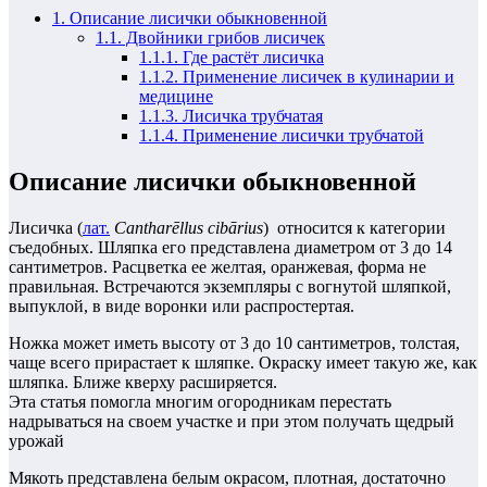
1.
Описание лисички обыкновенной
1.1.
Двойники грибов лисичек
1.1.1.
Где растёт лисичка
1.1.2.
Применение лисичек в кулинарии и
медицине
1.1.3.
Лисичка трубчатая
1.1.4.
Применение лисички трубчатой
Описание лисички обыкновенной
Лисичка (
лат.
Cantharēllus cibārius
) относится к категории
съедобных. Шляпка его представлена диаметром от 3 до 14
сантиметров. Расцветка ее желтая, оранжевая, форма не
правильная. Встречаются экземпляры с вогнутой шляпкой,
выпуклой, в виде воронки или распростертая.
Ножка может иметь высоту от 3 до 10 сантиметров, толстая,
чаще всего прирастает к шляпке. Окраску имеет такую же, как
шляпка. Ближе кверху расширяется.
Эта статья помогла многим огородникам перестать
надрываться на своем участке и при этом получать щедрый
урожай
Мякоть представлена белым окрасом, плотная, достаточно