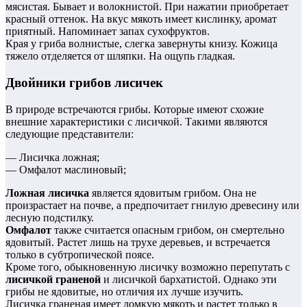
мясистая. Бывает и волокнистой. При нажатии приобретает
красный оттенок. На вкус мякоть имеет кислинку, аромат
приятный. Напоминает запах сухофруктов.
Края у гриба волнистые, слегка завернуты книзу. Кожица
тяжело отделяется от шляпки. На ощупь гладкая.
Двойники грибов лисичек
В природе встречаются грибы. Которые имеют схожие
внешние характеристики с лисичкой. Такими являются
следующие представители:
— Лисичка ложная;
— Омфалот маслиновый;
Ложная лисичка
является ядовитым грибом. Она не
произрастает на почве, а предпочитает гнилую древесину или
лесную подстилку.
Омфалот
также считается опасным грибом, он смертельно
ядовитый. Растет лишь на трухе деревьев, и встречается
только в субтропической поясе.
Кроме того, обыкновенную лисичку возможно перепутать с
лисичкой граненой
и лисичкой бархатистой. Однако эти
грибы не ядовитые, но отличия их лучше изучить.
Лисичка граненая имеет ломкую мякоть и растет только в