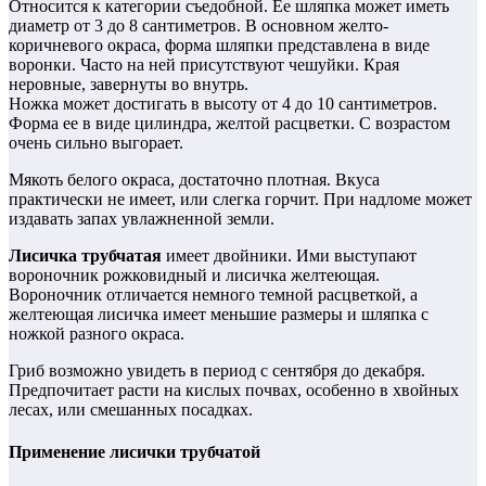
Относится к категории съедобной. Ее шляпка может иметь
диаметр от 3 до 8 сантиметров. В основном желто-
коричневого окраса, форма шляпки представлена в виде
воронки. Часто на ней присутствуют чешуйки. Края
неровные, завернуты во внутрь.
Ножка может достигать в высоту от 4 до 10 сантиметров.
Форма ее в виде цилиндра, желтой расцветки. С возрастом
очень сильно выгорает.
Мякоть белого окраса, достаточно плотная. Вкуса
практически не имеет, или слегка горчит. При надломе может
издавать запах увлажненной земли.
Лисичка трубчатая
имеет двойники. Ими выступают
вороночник рожковидный и лисичка желтеющая.
Вороночник отличается немного темной расцветкой, а
желтеющая лисичка имеет меньшие размеры и шляпка с
ножкой разного окраса.
Гриб возможно увидеть в период с сентября до декабря.
Предпочитает расти на кислых почвах, особенно в хвойных
лесах, или смешанных посадках.
Применение лисички трубчатой