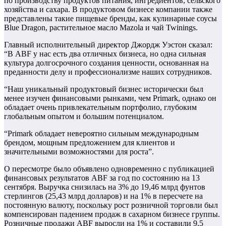
по производству продуктов питания, ингредиентов, сельского
хозяйства и сахара. В продуктовом бизнесе компании также
представлены такие пищевые бренды, как кулинарные соусы
Blue Dragon, растительное масло Mazola и чай Twinings.
Главный исполнительный директор Джордж Уэстон сказал:
“В ABF у нас есть два отличных бизнеса, но одна сильная
культура долгосрочного создания ценности, основанная на
преданности делу и профессионализме наших сотрудников.
“Наш уникальный продуктовый бизнес исторически был
менее изучен финансовыми рынками, чем Primark, однако он
обладает очень привлекательным портфолио, глубоким
глобальным опытом и большим потенциалом.
“Primark обладает невероятно сильным международным
брендом, мощным предложением для клиентов и
значительными возможностями для роста”.
О пересмотре было объявлено одновременно с публикацией
финансовых результатов ABF за год по состоянию на 13
сентября. Выручка снизилась на 3% до 19,46 млрд фунтов
стерлингов (25,43 млрд долларов) и на 1% в пересчете на
постоянную валюту, поскольку рост розничной торговли был
компенсирован падением продаж в сахарном бизнесе группы.
Розничные продажи ABF выросли на 1% и составили 9,5