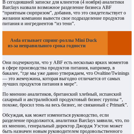
В сегодняшней записке для клиентов (4 ноября) аналитики
Barclays назвали возможное разделение бизнеса ABF
“приятным сюрпризом”, добавив, что это свидетельствует о
желании компании вывести свое подразделение продуктов
питания и ингредиентов “из тени”.
Asda отзывает спринг-роллы Mini Duck
из-за неправильного срока годности
Они подчеркнули, что у ABF есть несколько ярких моментов
в сфере производства продуктов питания, например, в
бакалее, “где мы уже давно утверждаем, что Ovaltine/Twinings
— это жемчужина, которая выгодно отличается от самых
лучших продуктов питания в мире”.
По мнению аналитиков, британский хлебный, испанский
сахарный и австралийский продуктовый бизнес группы “,
похоже, бросил тень на весь бизнес, не связанный с Primark”.
Обсуждая, как может измениться руководство, если
разделение продолжится, аналитики Barclays заявили, что, по
их мнению, генеральный директор Джордж Уэстон может
быть назначен новым руководителем продовольственного