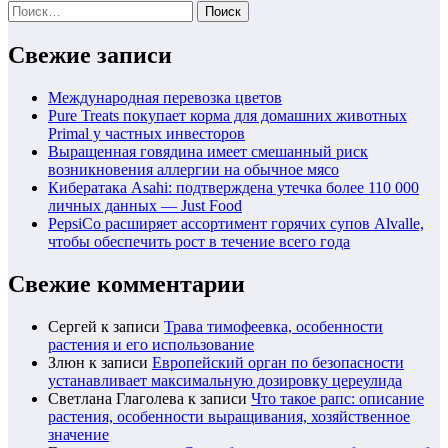
Найти:
Свежие записи
Международная перевозка цветов
Pure Treats покупает корма для домашних животных
Primal у частных инвесторов
Выращенная говядина имеет смешанный риск
возникновения аллергии на обычное мясо
Кибератака Asahi: подтверждена утечка более 110 000
личных данных — Just Food
PepsiCo расширяет ассортимент горячих супов Alvalle,
чтобы обеспечить рост в течение всего года
Свежие комментарии
Сергей
к записи
Трава тимофеевка, особенности
растения и его использование
Злюн
к записи
Европейский орган по безопасности
устанавливает максимальную дозировку цереулида
Светлана Глаголева
к записи
Что такое рапс: описание
растения, особенности выращивания, хозяйственное
значение