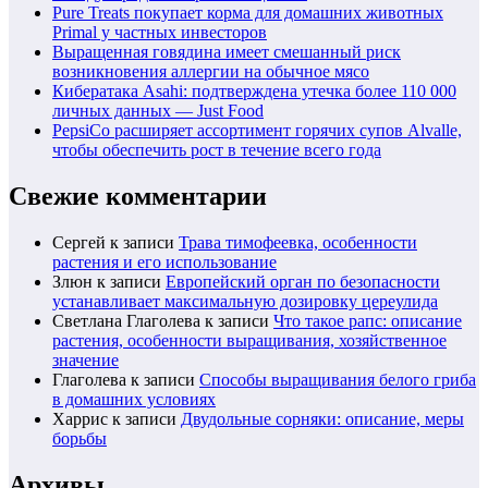
Pure Treats покупает корма для домашних животных
Primal у частных инвесторов
Выращенная говядина имеет смешанный риск
возникновения аллергии на обычное мясо
Кибератака Asahi: подтверждена утечка более 110 000
личных данных — Just Food
PepsiCo расширяет ассортимент горячих супов Alvalle,
чтобы обеспечить рост в течение всего года
Свежие комментарии
Сергей
к записи
Трава тимофеевка, особенности
растения и его использование
Злюн
к записи
Европейский орган по безопасности
устанавливает максимальную дозировку цереулида
Светлана Глаголева
к записи
Что такое рапс: описание
растения, особенности выращивания, хозяйственное
значение
Глаголева
к записи
Способы выращивания белого гриба
в домашних условиях
Харрис
к записи
Двудольные сорняки: описание, меры
борьбы
Архивы