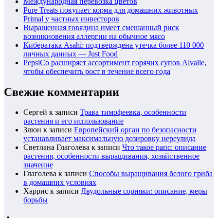
Международная перевозка цветов
Pure Treats покупает корма для домашних животных
Primal у частных инвесторов
Выращенная говядина имеет смешанный риск
возникновения аллергии на обычное мясо
Кибератака Asahi: подтверждена утечка более 110 000
личных данных — Just Food
PepsiCo расширяет ассортимент горячих супов Alvalle,
чтобы обеспечить рост в течение всего года
Свежие комментарии
Сергей
к записи
Трава тимофеевка, особенности
растения и его использование
Злюн
к записи
Европейский орган по безопасности
устанавливает максимальную дозировку цереулида
Светлана Глаголева
к записи
Что такое рапс: описание
растения, особенности выращивания, хозяйственное
значение
Глаголева
к записи
Способы выращивания белого гриба
в домашних условиях
Харрис
к записи
Двудольные сорняки: описание, меры
борьбы