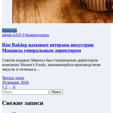
Новости
admin-SAD
0 Комментарии
Rise Baking называет ветерана индустрии
Макнила генеральным директором
Совсем недавно Макнил был генеральным директором
компании Shearer's Foods, занимающейся производством
закусок и печенья в…
Читать далее
29 января, 2026
Пагинация
1
2
…
6
Найти:
записей
Свежие записи