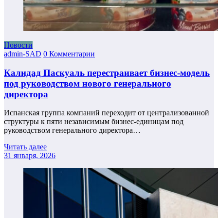
Новости
admin-SAD
0 Комментарии
Калидад Паскуаль перестраивает бизнес-модель
под руководством нового генерального
директора
Испанская группа компаний переходит от централизованной
структуры к пяти независимым бизнес-единицам под
руководством генерального директора…
Читать далее
31 января, 2026