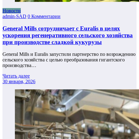
Новости
admin-SAD
0 Комментарии
General Mills сотрудничает с Euralis в целях
ускорения регенеративного сельского хозяйства
при производстве сладкой кукурузы
General Mills и Euralis запустили партнерство по возрождению
сельского хозяйства с целью преобразования гигантского
производства…
Читать далее
30 января, 2026